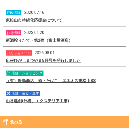
2020.07.16
行政情報
東松山市持続化応援金について
2023.01.20
お得情報
新酒搾りたて・第2弾（富士屋酒店）
2026.08.01
いんふぉメール
広報ひがしまつやま8月号を発行しました
店舗：ショッピング
（有）飯島商店 酒・たばこ エネオス東松山SS
店舗：造る・直す
山谷建創(外構、エクステリア工事)
食べる