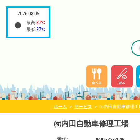
2026.08.06
最高
27℃
最低
27℃
ホーム
>
サービス
>
㈲内田自動車修理工
㈲内田自動車修理工場
電話：
0493-22-2049