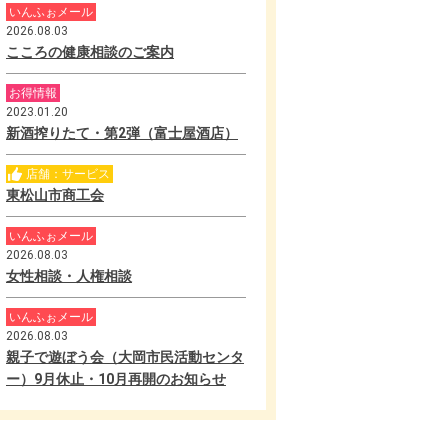
いんふぉメール
2026.08.03
こころの健康相談のご案内
お得情報
2023.01.20
新酒搾りたて・第2弾（富士屋酒店）
店舗：サービス
東松山市商工会
いんふぉメール
2026.08.03
女性相談・人権相談
いんふぉメール
2026.08.03
親子で遊ぼう会（大岡市民活動センタ
ー）9月休止・10月再開のお知らせ