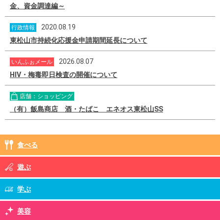
金、資金調達編～
2020.08.19
行政情報
東松山市持続化応援金申請期間延長について
2026.08.07
いんふぉメール
HIV・梅毒即日検査の開催について
店舗：ショッピング
（有）飯島商店 酒・たばこ エネオス東松山SS
食べる
遊ぶ
学ぶ
美容