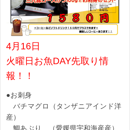
4月16日
火曜日お魚DAY先取り情
報！！
●お刺身
バチマグロ（タンザニアインド洋
産）
鯛あぶり （愛媛県宇和海産産）