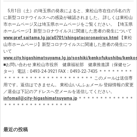
5月1日（土）の埼玉県の発表によると、東松山市在住の5名の方
に新型コロナウイルスへの感染が確認されました。 詳しくは東松山
市ホームページ又は埼玉県ホームページをご覧ください。 【埼玉県
ホームページ】新型コロナウイルスに関連した患者の発生について
www.pref.saitama.lg.jp/a0701/shingatacoronavirus.html
【東松
山市ホームページ】新型コロナウイルスに関連した患者の発生につ
いて
www.city.higashimatsuyama.lg.jp/soshiki/kenkofukushibu/kenk
■お問い合わせ 東松山市役所 健康福祉部 健康推進課（保健セン
ター） 電話：0493-24-3921 FAX：0493-22-7435 ＊＊＊＊＊＊＊＊
＊＊＊＊＊＊＊＊＊＊＊＊＊＊＊＊＊＊＊＊＊ このメールは送信専
用です。返信はできません。 東松山いんふぉメール 登録情報の変更
／退会は下記のアドレスへ空メールを送信してください。
infomail@city-higashimatsuyama.jp
＊＊＊＊＊＊＊＊＊＊＊＊＊
＊＊＊＊＊＊＊＊＊＊＊＊＊＊＊＊
最近の投稿