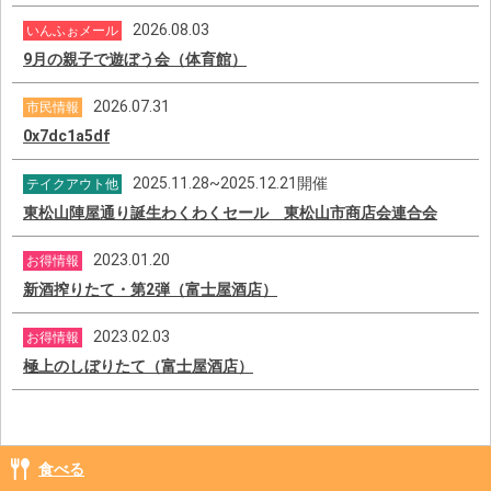
2026.08.03
いんふぉメール
9月の親子で遊ぼう会（体育館）
2026.07.31
市民情報
0x7dc1a5df
2025.11.28~2025.12.21開催
テイクアウト他
東松山陣屋通り誕生わくわくセール 東松山市商店会連合会
2023.01.20
お得情報
新酒搾りたて・第2弾（富士屋酒店）
2023.02.03
お得情報
極上のしぼりたて（富士屋酒店）
食べる