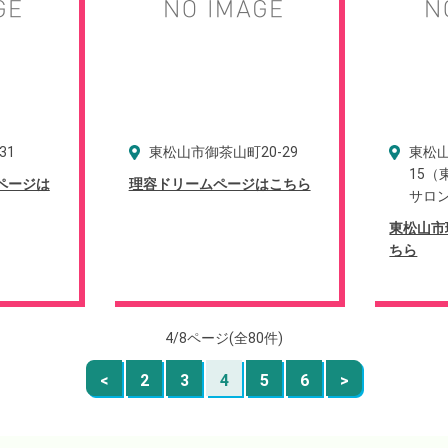
31
東松山市御茶山町20-29
東松山
15
ページは
理容ドリームページはこちら
サロ
東松山市
ちら
4/8ページ(全80件)
<
2
3
4
5
6
>