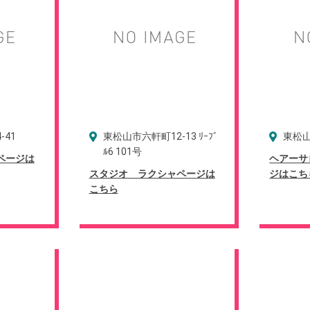
-41
東松山市六軒町12-13 ﾘｰﾌﾞ
東松山
ﾙ6 101号
ページは
ヘアーサ
スタジオ ラクシャページは
ジはこち
こちら