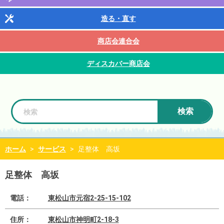
造る・直す
商店会連合会
ディスカバー商店会
検索
ホーム
>
サービス
>
足整体 高坂
足整体 高坂
電話：
東松山市元宿2-25-15-102
住所：
東松山市神明町2-18-3