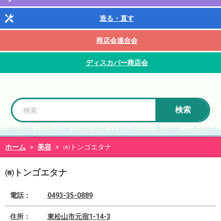
造る・直す
商店会連合会
ディスカバー商店会
検索
ホーム
>
美容
>
㈲トンゴエタナ
㈲トンゴエタナ
電話：
0493-35-0889
住所：
東松山市元宿1-14-3