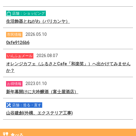
店舗：ショッピング
生活飾器とねがわ（バリカンヤ）
2026.05.10
市民情報
0xfe9126b6
2026.08.07
いんふぉメール
オレンジカフェ（ふるさとCafe「和楽笑」）へ出かけてみません
か？
2023.01.10
お得情報
新年幕開けに大吟醸酒（富士屋酒店）
店舗：造る・直す
山谷建創(外構、エクステリア工事)
食べる