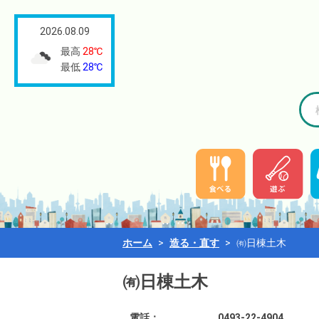
2026.08.09
最高
28℃
最低
28℃
ホーム
>
造る・直す
>
㈲日棟土木
㈲日棟土木
電話：
0493-22-4904