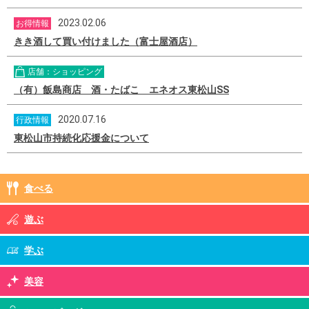
2023.02.06
お得情報
きき酒して買い付けました（富士屋酒店）
店舗：ショッピング
（有）飯島商店 酒・たばこ エネオス東松山SS
2020.07.16
行政情報
東松山市持続化応援金について
食べる
遊ぶ
学ぶ
美容