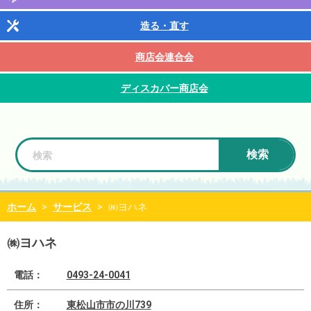
造る・直す
商店会連合会
ディスカバー商店会
検索
ホーム
>
サービス
>
㈱ヨハネ
㈱ヨハネ
電話：
0493-24-0041
住所：
東松山市市の川739