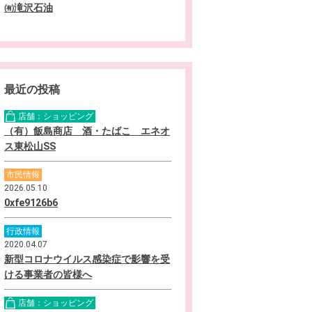
㈲滝沢石油
最近の投稿
店舗：ショッピング
（有）飯島商店 酒・たばこ エネオ
ス東松山SS
市民情報
2026.05.10
0xfe9126b6
行政情報
2020.04.07
新型コロナウイルス感染症で影響を受
ける事業者の皆様へ
店舗：ショッピング