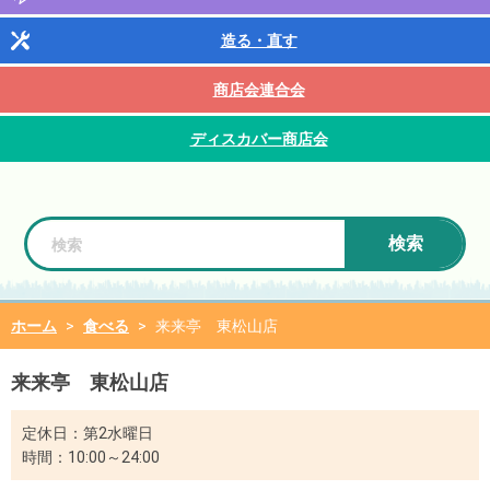
造る・直す
商店会連合会
ディスカバー商店会
検索
ホーム
>
食べる
>
来来亭 東松山店
来来亭 東松山店
定休日：第2水曜日
時間：10:00～24:00