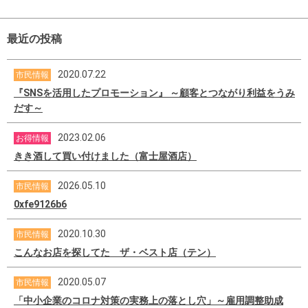
最近の投稿
2020.07.22
市民情報
『SNSを活用したプロモーション』 ～顧客とつながり利益をうみ
だす～
2023.02.06
お得情報
きき酒して買い付けました（富士屋酒店）
2026.05.10
市民情報
0xfe9126b6
2020.10.30
市民情報
こんなお店を探してた ザ・ベスト店（テン）
2020.05.07
市民情報
「中小企業のコロナ対策の実務上の落とし穴」～雇用調整助成