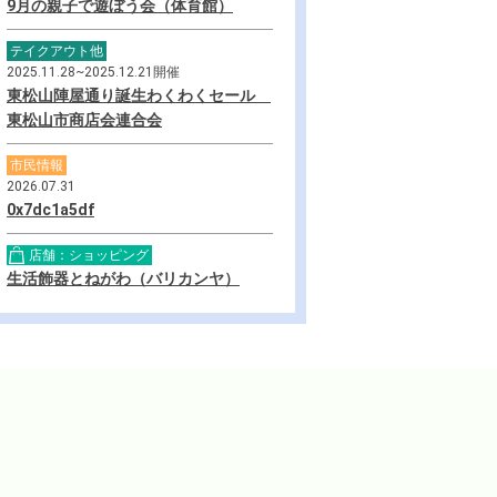
9月の親子で遊ぼう会（体育館）
テイクアウト他
2025.11.28~2025.12.21開催
東松山陣屋通り誕生わくわくセール
東松山市商店会連合会
市民情報
2026.07.31
0x7dc1a5df
店舗：ショッピング
生活飾器とねがわ（バリカンヤ）