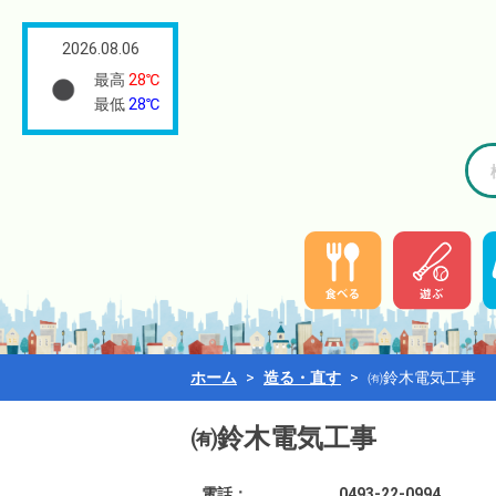
2026.08.06
最高
28℃
最低
28℃
ホーム
>
造る・直す
>
㈲鈴木電気工事
㈲鈴木電気工事
電話：
0493-22-0994