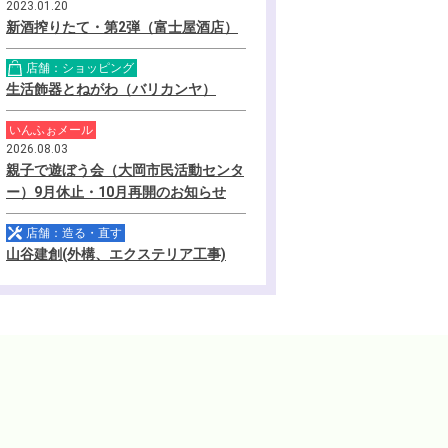
2023.01.20
新酒搾りたて・第2弾（富士屋酒店）
店舗：ショッピング
生活飾器とねがわ（バリカンヤ）
いんふぉメール
2026.08.03
親子で遊ぼう会（大岡市民活動センタ
ー）9月休止・10月再開のお知らせ
店舗：造る・直す
山谷建創(外構、エクステリア工事)