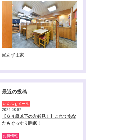
㈲あずま家
最近の投稿
いんふぉメール
2026.08.07
【６４歳以下の方必見！】これであな
たもぐっすり睡眠！
お得情報