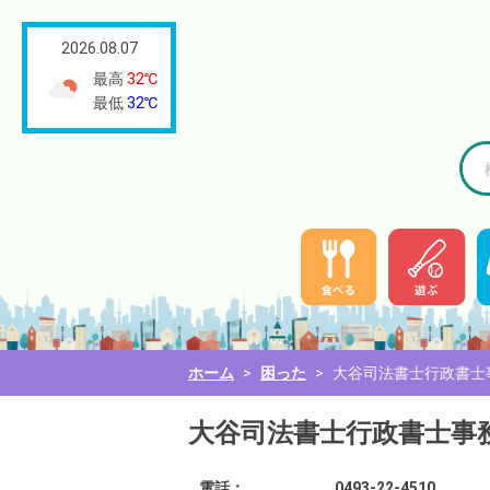
2026.08.07
最高
32℃
最低
32℃
ホーム
>
困った
>
大谷司法書士行政書士
大谷司法書士行政書士事
電話：
0493-22-4510