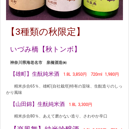
【3種類の秋限定】
いづみ橋【秋トンボ】
神奈川県海老名市 泉橋酒造㈱
【雄町】生酛純米酒
1.8L 3,850円 720ml 1,980円
精米歩合65％、雄町(自社栽培)特有の旨味、生酛造りのしっ
かり風味
【山田錦】生酛純米酒
1.8L 3,300円
精米歩合80％、あえて磨かない造り、さわやか辛口