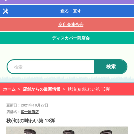
造る・直す
商店会連合会
ディスカバー商店会
検索
ホーム
>
店舗からの最新情報
>
秋(旬)の味わい第 13弾
更新日：2021年10月27日
店舗名：
富士屋酒店
秋(旬)の味わい第 13弾