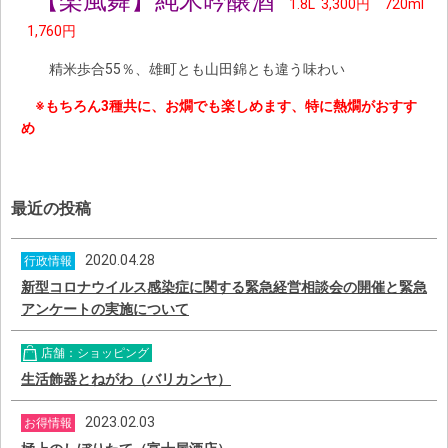
【楽風舞】純米吟醸酒
1.8L 3,300円 720ml
1,760円
精米歩合55％、雄町とも山田錦とも違う味わい
※もちろん3種共に、お燗でも楽しめます、特に熱燗がおすす
め
最近の投稿
2020.04.28
行政情報
新型コロナウイルス感染症に関する緊急経営相談会の開催と緊急
アンケートの実施について
店舗：ショッピング
生活飾器とねがわ（バリカンヤ）
2023.02.03
お得情報