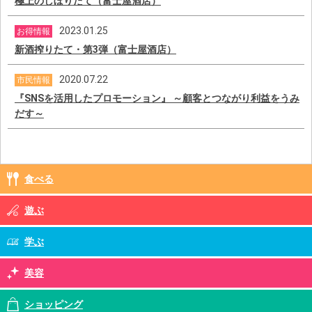
極上のしぼりたて（富士屋酒店）
2023.01.25
お得情報
新酒搾りたて・第3弾（富士屋酒店）
2020.07.22
市民情報
『SNSを活用したプロモーション』 ～顧客とつながり利益をうみ
だす～
食べる
遊ぶ
学ぶ
美容
ショッピング