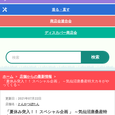
造る・直す
商店会連合会
ディスカバー商店会
検索
ホーム
>
店舗からの最新情報
>
「夏休み突入！！ スペシャル企画 」 ～気仙沼唐桑産特大カキがや
ってくる～
更新日：2021年07月22日
店舗名：
とんかつぼたん
「夏休み突入！！ スペシャル企画 」 ～気仙沼唐桑産特