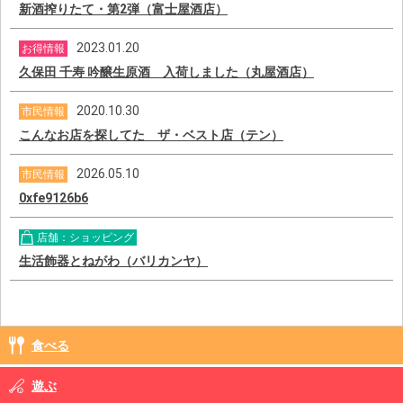
新酒搾りたて・第2弾（富士屋酒店）
2023.01.20
お得情報
久保田 千寿 吟醸生原酒 入荷しました（丸屋酒店）
2020.10.30
市民情報
こんなお店を探してた ザ・ベスト店（テン）
2026.05.10
市民情報
0xfe9126b6
店舗：ショッピング
生活飾器とねがわ（バリカンヤ）
食べる
遊ぶ