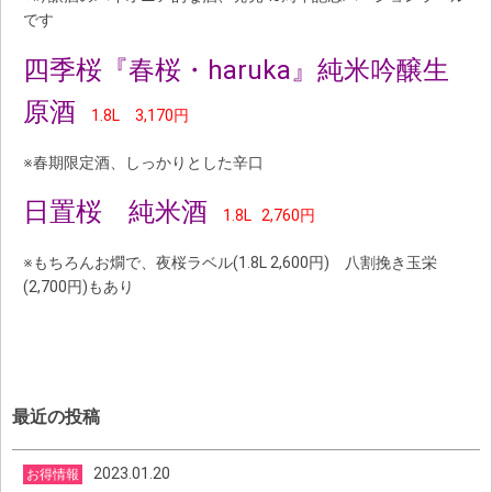
です
四季桜『春桜・haruka』純米吟醸生
原酒
1.8L 3,170円
※春期限定酒、しっかりとした辛口
日置桜 純米酒
1.8L 2,760円
※もちろんお燗で、夜桜ラベル(1.8L 2,600円) 八割挽き玉栄
(2,700円)もあり
最近の投稿
2023.01.20
お得情報