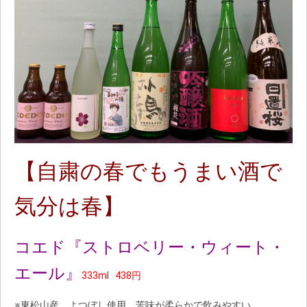
【自粛の春でもうまい酒で
気分は春】
コエド『ストロベリー・ウィート・
エール』
333ml 438円
※東松山産、よつぼし使用 苦味が柔らかで飲みやすい