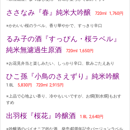
ささなみ『春』純米大吟醸
720ml 1,760円
※かわいい桜のラベル、香り華やかで、すっきり辛口
るみ子の酒『すっぴん・桜ラベル』
純米無濾過生原酒
720ml 1,650円
※お花見弁当と楽しみたい、しっかり辛口、飲みごたえあり
ひこ孫『小鳥のさえずり』純米吟醸
1.8L
5,830円 720ml 2,915円
※上品で心地よい香り、冷やもいいですが、お燗(割水燗)もおす
すめ
出羽桜『桜花』吟醸酒
1.8L 2,640円
※吟醸酒のパイオニア的な酒、発売40周年記念バージョンラベル