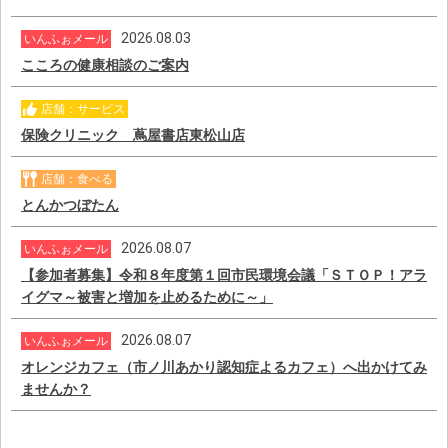
2026.08.03
いんふぉメール
こころの健康相談のご案内
店舗：サービス
保険クリニック 蔦屋書店東松山店
店舗：食べる
とんかつぼたん
2026.08.07
いんふぉメール
【参加者募集】令和８年度第１回市民環境会議「ＳＴＯＰ！アラ
イグマ～被害と増加を止めるために～」
2026.08.07
いんふぉメール
オレンジカフェ（市ノ川あかり認知症よるカフェ）へ出かけてみ
ませんか？