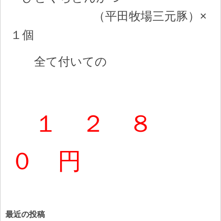
（平田牧場三元豚）×
１個
全て付いての
１ ２ ８
０ 円
最近の投稿