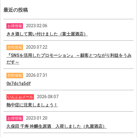
最近の投稿
2023.02.06
お得情報
きき酒して買い付けました（富士屋酒店）
2020.07.22
市民情報
『SNSを活用したプロモーション』 ～顧客とつながり利益をうみ
だす～
2026.07.31
市民情報
0x7dc1a5df
2026.08.07
いんふぉメール
熱中症に注意しましょう！
2023.01.20
お得情報
久保田 千寿 吟醸生原酒 入荷しました（丸屋酒店）