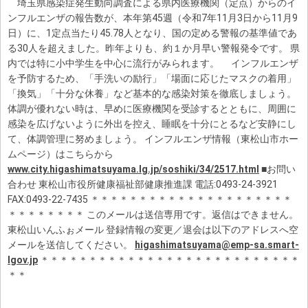
埼玉県感染症発生動向調査による県内医療機関（定点）からのイ
ンフルエンザの報告数が、本年第45週（令和7年11月3日から11月9
日）に、1定点当たり45.78人となり、国の定める警報の基準値であ
る30人を超えました。昨年よりも、約１か月早い警報発令です。 県
内では特に小中学生を中心に流行がみられます。 インフルエンザ
を予防するため、「手洗いの励行」「場面に応じたマスクの着用」
「換気」「十分な休養」など基本的な感染対策を徹底しましょう。
体調が優れない時は、早めに医療機関を受診するとともに、周囲に
感染を広げないように外出を控え、睡眠を十分にとるなど安静にし
て、体調管理に努めましょう。 インフルエンザ情報（東松山市ホー
ムページ）はこちらから
www.city.higashimatsuyama.lg.jp/soshiki/34/2517.html
■お問い
合わせ 東松山市役所健康福祉部健康推進課 電話:0493-24-3921
FAX:0493-22-7435 ＊＊＊＊＊＊＊＊＊＊＊＊＊＊＊＊＊＊＊＊＊
＊＊＊＊＊＊＊＊ このメールは送信専用です。返信はできません。
東松山いんふぉメール 登録情報の変更／退会は以下のアドレスへ空
メールを送信してください。
higashimatsuyama@emp-sa.smart-
lgov.jp
＊＊＊＊＊＊＊＊＊＊＊＊＊＊＊＊＊＊＊＊＊＊＊＊＊＊＊
＊＊