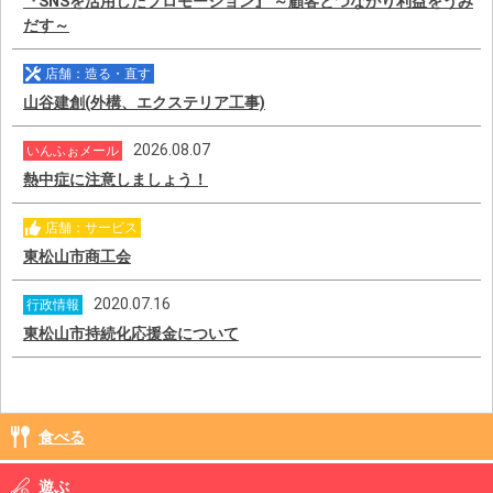
『SNSを活用したプロモーション』 ～顧客とつながり利益をうみ
だす～
店舗：造る・直す
山谷建創(外構、エクステリア工事)
2026.08.07
いんふぉメール
熱中症に注意しましょう！
店舗：サービス
東松山市商工会
2020.07.16
行政情報
東松山市持続化応援金について
食べる
遊ぶ