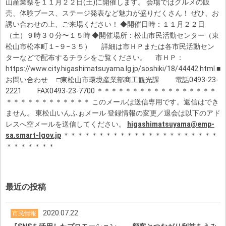
山産業祭を１１月２２日(土)に開催します。 会場ではグルメの販
売、体験ブース、ステージ発表など魅力が盛りだくさん！ ぜひ、お
誘い合わせの上、ご来場ください！ ◆開催日時：１１月２２日
（土）９時３０分〜１５時 ◆開催場所：松山市民活動センター（東
松山市松本町１−９−３５） 詳細は市ＨＰまたは各市民活動セン
ターなどで配布するチラシをご覧ください。 市ＨＰ：
https://www.city.higashimatsuyama.lg.jp/soshiki/18/44442.html ■
お問い合わせ □東松山市環境産業部商工観光課 電話0493-23-
2221 FAX0493-23-7700 ＊＊＊＊＊＊＊＊＊＊＊＊＊＊＊＊＊
＊＊＊＊＊＊＊＊＊＊＊＊ このメールは送信専用です。返信はでき
ません。 東松山いんふぉメール 登録情報の変更／退会は以下のアド
レスへ空メールを送信してください。
higashimatsuyama@emp-
sa.smart-lgov.jp
＊＊＊＊＊＊＊＊＊＊＊＊＊＊＊＊＊＊＊＊＊＊
＊＊＊＊＊＊＊
最近の投稿
2020.07.22
市民情報