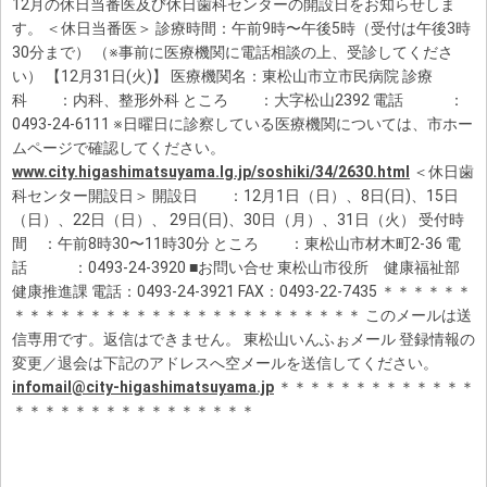
12月の休日当番医及び休日歯科センターの開設日をお知らせしま
す。 ＜休日当番医＞ 診療時間：午前9時〜午後5時（受付は午後3時
30分まで） （※事前に医療機関に電話相談の上、受診してくださ
い） 【12月31日(火)】 医療機関名：東松山市立市民病院 診療
科 ：内科、整形外科 ところ ：大字松山2392 電話 ：
0493-24-6111 ※日曜日に診察している医療機関については、市ホー
ムページで確認してください。
www.city.higashimatsuyama.lg.jp/soshiki/34/2630.html
＜休日歯
科センター開設日＞ 開設日 ：12月1日（日）、8日(日)、15日
（日）、22日（日）、 29日(日)、30日（月）、31日（火） 受付時
間 ：午前8時30〜11時30分 ところ ：東松山市材木町2‐36 電
話 ：0493‐24‐3920 ■お問い合せ 東松山市役所 健康福祉部
健康推進課 電話：0493-24-3921 FAX：0493-22-7435 ＊＊＊＊＊＊
＊＊＊＊＊＊＊＊＊＊＊＊＊＊＊＊＊＊＊＊＊＊＊ このメールは送
信専用です。返信はできません。 東松山いんふぉメール 登録情報の
変更／退会は下記のアドレスへ空メールを送信してください。
infomail@city-higashimatsuyama.jp
＊＊＊＊＊＊＊＊＊＊＊＊＊
＊＊＊＊＊＊＊＊＊＊＊＊＊＊＊＊