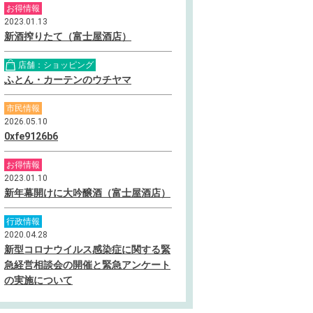
お得情報
2023.01.13
新酒搾りたて（富士屋酒店）
店舗：ショッピング
ふとん・カーテンのウチヤマ
市民情報
2026.05.10
0xfe9126b6
お得情報
2023.01.10
新年幕開けに大吟醸酒（富士屋酒店）
行政情報
2020.04.28
新型コロナウイルス感染症に関する緊
急経営相談会の開催と緊急アンケート
の実施について