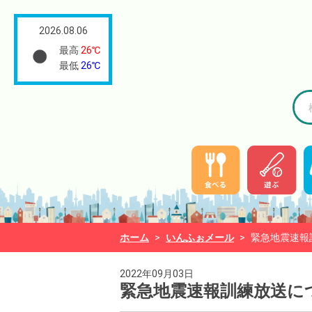
2026.08.06
最高
26℃
最低
26℃
ホーム
>
いんふぉメール
>
緊急地震速報
2022年09月03日
緊急地震速報訓練放送に