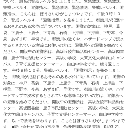
ついて、題名の警戒レベルを訂正しました。 緊急放送、緊急放送、
警戒レベル４、避難指示。 緊急放送、緊急放送、警戒レベル４、避
難指示。 こちらは、ぼうさいひがしまつやまです。 午後９時１０
分、警戒レベル４、「避難指示」を発令しました。 都幾川が氾濫す
るおそれのある水位に近づいています。 避難の対象は、神戸、葛
袋、下唐子、上唐子、下青鳥、石橋、上押垂、下押垂、下野本、今
泉、あずま町、早俣です。 都幾川の近くや、ハザードマップで浸水
するとされている地域にお住いの方は、避難所への避難を始めてく
ださい。 開設中の避難所は、高坂丘陵市民活動センター、高坂図書
館、唐子市民活動センター、 高坂小学校、大東文化大学緑山キャン
パス、子育て支援センターマーレ、白山中学校です。 繰り返しま
す。 午後９時１０分、警戒レベル４、「避難指示」を発令しまし
た。 都幾川が氾濫するおそれのある水位に近づいています。 避難の
対象は、神戸、葛袋、下唐子、上唐子、下青鳥、石橋、上押垂、下
押垂、下野本、今泉、あずま町、早俣です。 都幾川の近くや、ハザ
ードマップで浸水するとされている地域にお住いの方は、避難所へ
の避難を始めてください。 開設中の避難所は、高坂丘陵市民活動セ
ンター、高坂図書館、唐子市民活動センター、 高坂小学校、大東文
化大学緑山キャンパス、子育て支援センターマーレ、白山中学校で
す。 以上で放送を終わります。 こちらはぼうさいひがしまつやまで
す。 ■問い合わせ 東松山市役所 危機管理防災課 電話：0493-21-