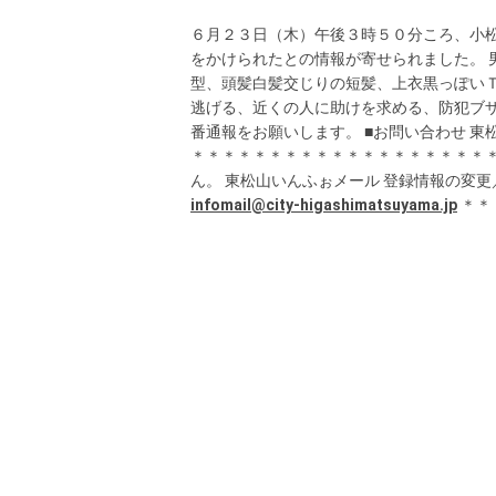
６月２３日（木）午後３時５０分ころ、小
をかけられたとの情報が寄せられました。 
型、頭髪白髪交じりの短髪、上衣黒っぽいＴ
逃げる、近くの人に助けを求める、防犯ブザ
番通報をお願いします。 ■お問い合わせ 東松山
＊＊＊＊＊＊＊＊＊＊＊＊＊＊＊＊＊＊＊＊
ん。 東松山いんふぉメール 登録情報の変
infomail@city-higashimatsuyama.jp
＊＊