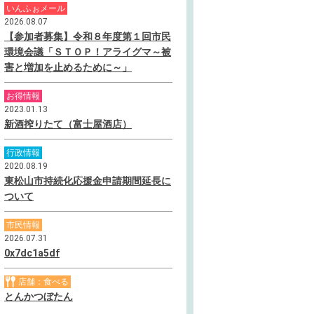
いんふぉメール
2026.08.07
【参加者募集】令和８年度第１回市民
環境会議「ＳＴＯＰ！アライグマ～被
害と増加を止めるために～」
お得情報
2023.01.13
新酒搾りたて（富士屋酒店）
行政情報
2020.08.19
東松山市持続化応援金申請期間延長に
ついて
市民情報
2026.07.31
0x7dc1a5df
店舗：食べる
とんかつぼたん