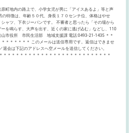
松原町地内の路上で、小学女児が男に「アイスあるよ」等と声
男の特徴は、年齢５０代、身長１７０センチ位、体格はやせ
シャツ、下衣ジーパンです。 不審者と思ったら「その場から
ーを鳴らす、大声を出す、近くの家に逃げ込む」などし、110
市役所 市民生活部 地域支援課 電話:0493-21-1435 ＊＊
＊＊＊＊＊＊＊ このメールは送信専用です。返信はできませ
更／退会は下記のアドレスへ空メールを送信してください。
＊＊＊＊＊＊＊＊＊＊＊＊＊＊＊＊＊＊＊＊＊＊＊＊＊＊＊