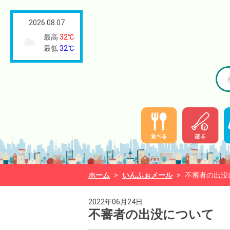
2026.08.07
最高
32℃
最低
32℃
ホーム
>
いんふぉメール
>
不審者の出没
2022年06月24日
不審者の出没について