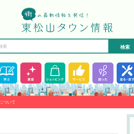
検索
について