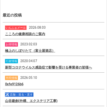
最近の投稿
2026.08.03
いんふぉメール
こころの健康相談のご案内
2023.02.03
お得情報
極上のしぼりたて（富士屋酒店）
2020.04.07
行政情報
新型コロナウイルス感染症で影響を受ける事業者の皆様へ
2026.05.10
市民情報
0xfe9126b6
店舗：造る・直す
山谷建創(外構、エクステリア工事)