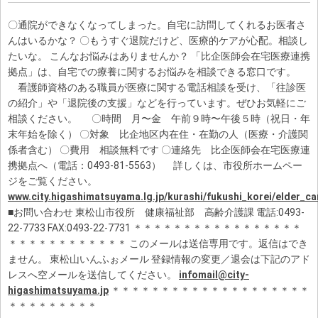
〇通院ができなくなってしまった。自宅に訪問してくれるお医者さ
んはいるかな？ 〇もうすぐ退院だけど、医療的ケアが心配。相談し
たいな。 こんなお悩みはありませんか？ 「比企医師会在宅医療連携
拠点」は、自宅での療養に関するお悩みを相談できる窓口です。
看護師資格のある職員が医療に関する電話相談を受け、「往診医
の紹介」や「退院後の支援」などを行っています。ぜひお気軽にご
相談ください。 〇時間 月〜金 午前９時〜午後５時（祝日・年
末年始を除く） 〇対象 比企地区内在住・在勤の人（医療・介護関
係者含む） 〇費用 相談無料です 〇連絡先 比企医師会在宅医療連
携拠点へ（電話：0493-81-5563） 詳しくは、市役所ホームペー
ジをご覧ください。
www.city.higashimatsuyama.lg.jp/kurashi/fukushi_korei/elder_ca
■お問い合わせ 東松山市役所 健康福祉部 高齢介護課 電話:0493-
22-7733 FAX:0493-22-7731 ＊＊＊＊＊＊＊＊＊＊＊＊＊＊＊＊＊
＊＊＊＊＊＊＊＊＊＊＊＊ このメールは送信専用です。返信はでき
ません。 東松山いんふぉメール 登録情報の変更／退会は下記のアド
レスへ空メールを送信してください。
infomail@city-
higashimatsuyama.jp
＊＊＊＊＊＊＊＊＊＊＊＊＊＊＊＊＊＊＊＊
＊＊＊＊＊＊＊＊＊