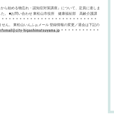
今日から始める物忘れ・認知症対策講座』について、定員に達しま
た。 ■お問い合わせ 東松山市役所 健康福祉部 高齢介護課
22-7731 ＊＊＊＊＊＊＊＊＊＊＊＊＊＊＊＊＊＊＊＊＊＊＊＊＊＊＊＊
ません。 東松山いんふぉメール 登録情報の変更／退会は下記の
infomail@city-higashimatsuyama.jp
＊＊＊＊＊＊＊＊＊＊＊