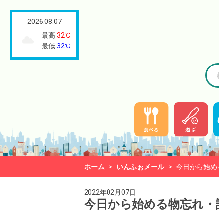
2026.08.07
最高
32℃
最低
32℃
ホーム
>
いんふぉメール
>
今日から始め
2022年02月07日
今日から始める物忘れ・