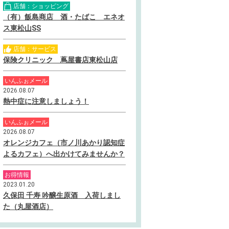
店舗：ショッピング
（有）飯島商店 酒・たばこ エネオ
ス東松山SS
店舗：サービス
保険クリニック 蔦屋書店東松山店
いんふぉメール
2026.08.07
熱中症に注意しましょう！
いんふぉメール
2026.08.07
オレンジカフェ（市ノ川あかり認知症
よるカフェ）へ出かけてみませんか？
お得情報
2023.01.20
久保田 千寿 吟醸生原酒 入荷しまし
た（丸屋酒店）