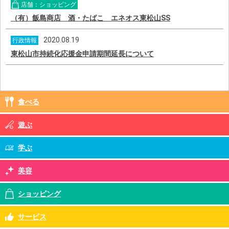
店舗：ショッピング
（有）飯島商店 酒・たばこ エネオス東松山SS
2020.08.19
行政情報
東松山市持続化応援金申請期間延長について
食べる
遊ぶ
学ぶ
美容
ショッピング
サービス