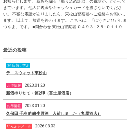
お知らせします。 親族を騙る「振り込め詐欺」の電話が、かかって
きています。 他人に現金やキャッシュカードを渡さないでくださ
い。 不審な電話がありましたら、東松山警察署へご連絡をお願いし
ます。 以上で、放送を終わります。 こちらは、「ぼうさいひがしま
つやま」です。 ■問合わせ 東松山警察署 ０４９３−２５−０１１０
最近の投稿
店舗：学ぶ
テニスウィット東松山
2023.01.20
お得情報
新酒搾りたて・第2弾（富士屋酒店）
2023.01.20
お得情報
久保田 千寿 吟醸生原酒 入荷しました（丸屋酒店）
2026.08.03
いんふぉメール