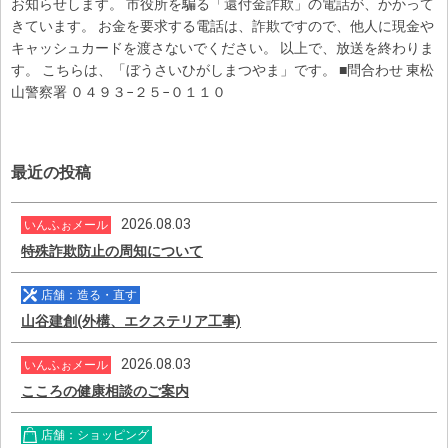
お知らせします。 市役所を騙る「還付金詐欺」の電話が、かかって
きています。 お金を要求する電話は、詐欺ですので、他人に現金や
キャッシュカードを渡さないでください。 以上で、放送を終わりま
す。 こちらは、「ぼうさいひがしまつやま」です。 ■問合わせ 東松
山警察署 ０４９３−２５−０１１０
最近の投稿
2026.08.03
いんふぉメール
特殊詐欺防止の周知について
店舗：造る・直す
山谷建創(外構、エクステリア工事)
2026.08.03
いんふぉメール
こころの健康相談のご案内
店舗：ショッピング