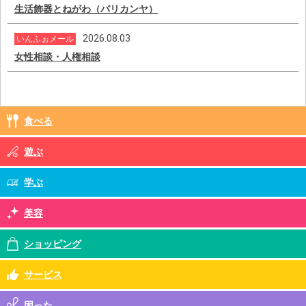
生活飾器とねがわ（バリカンヤ）
2026.08.03
いんふぉメール
女性相談・人権相談
食べる
遊ぶ
学ぶ
美容
ショッピング
サービス
困った