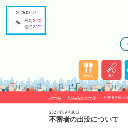
2026.08.07
最高
30℃
最低
30℃
ホーム
>
いんふぉメール
>
不審者の出没
2021年09月30日
不審者の出没について