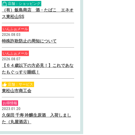
店舗：ショッピング
（有）飯島商店 酒・たばこ エネオ
ス東松山SS
いんふぉメール
2026.08.03
特殊詐欺防止の周知について
いんふぉメール
2026.08.07
【６４歳以下の方必見！】これであな
たもぐっすり睡眠！
店舗：サービス
東松山市商工会
お得情報
2023.01.20
久保田 千寿 吟醸生原酒 入荷しまし
た（丸屋酒店）