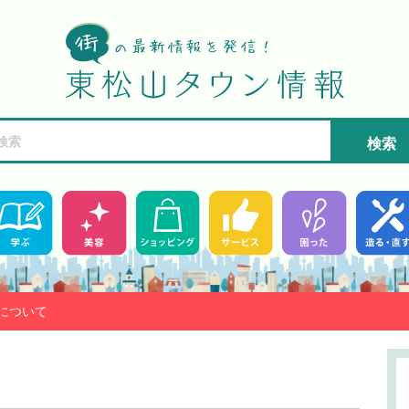
検索
について