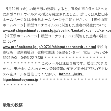
9月10日（金）の埼玉県の発表によると、東松山市在住の7名の方
に新型コロナウイルス の感染が確認されました。 詳しくは東松山市
ホームページ又は埼玉県ホームページをご覧ください。 【東松山市
ホームページ】新型コロナウイルスに関連した患者の発生について
www.city.higashimatsuyama.lg.jp/soshiki/kenkofukushibu/kenk
【埼玉県ホームページ】新型コロナウイルスに関連した患者の発生
について
www.pref.saitama.lg.jp/a0701/shingatacoronavirus.html
東松山
市役所 健康福祉部 健康推進課（保健センター） 電話：0493-24-
3921 FAX：0493-22-7435 ＊＊＊＊＊＊＊＊＊＊＊＊＊＊＊＊＊＊
＊＊＊＊＊＊＊＊＊＊＊ このメールは送信専用です。返信はできま
せん。 東松山いんふぉメール 登録情報の変更／退会は下記のアドレ
スへ空メールを送信してください。
infomail@city-
higashimatsuyama.jp
＊＊＊＊＊＊＊＊＊＊＊＊＊＊＊＊＊＊＊＊
＊＊＊＊＊＊＊＊＊
最近の投稿