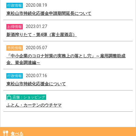
2020.08.19
行政情報
東松山市持続化応援金申請期間延長について
2023.01.27
お得情報
新酒搾りたて・第4弾（富士屋酒店）
2020.05.07
市民情報
「中小企業のコロナ対策の実務上の落とし穴」～雇用調整助成
金、資金調達編～
2020.07.16
行政情報
東松山市持続化応援金について
店舗：ショッピング
ふとん・カーテンのウチヤマ
食べる