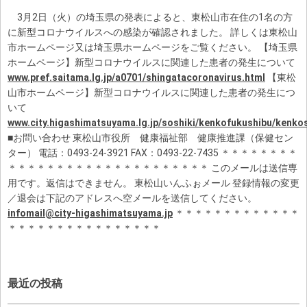
3月2日（火）の埼玉県の発表によると、東松山市在住の1名の方
に新型コロナウイルスへの感染が確認されました。 詳しくは東松山
市ホームページ又は埼玉県ホームページをご覧ください。 【埼玉県
ホームページ】新型コロナウイルスに関連した患者の発生について
www.pref.saitama.lg.jp/a0701/shingatacoronavirus.html
【東松
山市ホームページ】新型コロナウイルスに関連した患者の発生につ
いて
www.city.higashimatsuyama.lg.jp/soshiki/kenkofukushibu/kenk
■お問い合わせ 東松山市役所 健康福祉部 健康推進課（保健セン
ター） 電話：0493-24-3921 FAX：0493-22-7435 ＊＊＊＊＊＊＊＊
＊＊＊＊＊＊＊＊＊＊＊＊＊＊＊＊＊＊＊＊＊ このメールは送信専
用です。返信はできません。 東松山いんふぉメール 登録情報の変更
／退会は下記のアドレスへ空メールを送信してください。
infomail@city-higashimatsuyama.jp
＊＊＊＊＊＊＊＊＊＊＊＊＊
＊＊＊＊＊＊＊＊＊＊＊＊＊＊＊＊
最近の投稿