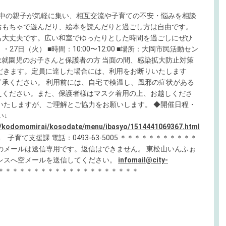
て中の親子が気軽に集い、相互交流や子育ての不安・悩みを相談
おもちゃで遊んだり、絵本を読んだりと過ごし方は自由です。
も大丈夫です。広い和室でゆったりとした時間を過ごしにぜひ
27日（火） ■時間：10:00〜12:00 ■場所：大岡市民活動セン
ら未就園児のお子さんと保護者の方 当面の間、感染拡大防止対策
だきます。定員に達した場合には、利用をお断りいたします
承ください。 利用前には、自宅で検温し、風邪の症状がある
えください。また、保護者様はマスク着用の上、お越しくださ
いたしますが、ご理解とご協力をお願いします。 ◆開催日程・
い↓
ki/kodomomirai/kosodate/menu/ibasyo/1514441069367.html
育て支援課 電話：0493-63-5005 ＊＊＊＊＊＊＊＊＊＊＊
のメールは送信専用です。返信はできません。 東松山いんふぉ
レスへ空メールを送信してください。
infomail@city-
＊＊＊＊＊＊＊＊＊＊＊＊＊＊＊＊＊＊＊＊