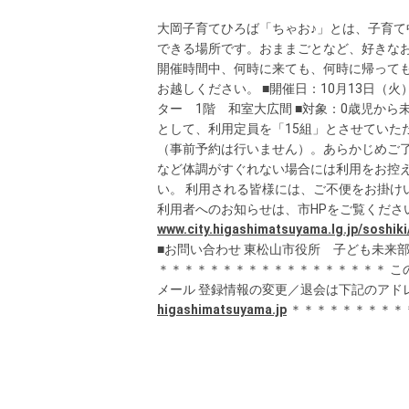
大岡子育てひろば「ちゃお♪」とは、子育
できる場所です。おままごとなど、好きな
開催時間中、何時に来ても、何時に帰って
お越しください。 ■開催日：10月13日（火）・
ター 1階 和室大広間 ■対象：0歳児か
として、利用定員を「15組」とさせていた
（事前予約は行いません）。あらかじめご了
など体調がすぐれない場合には利用をお控
い。 利用される皆様には、ご不便をお掛け
利用者へのお知らせは、市HPをご覧くださ
www.city.higashimatsuyama.lg.jp/soshi
■お問い合わせ 東松山市役所 子ども未来部 子
＊＊＊＊＊＊＊＊＊＊＊＊＊＊＊＊＊＊ こ
メール 登録情報の変更／退会は下記のアド
higashimatsuyama.jp
＊＊＊＊＊＊＊＊＊