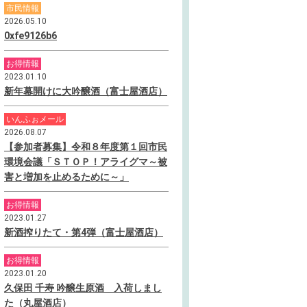
市民情報
2026.05.10
0xfe9126b6
お得情報
2023.01.10
新年幕開けに大吟醸酒（富士屋酒店）
いんふぉメール
2026.08.07
【参加者募集】令和８年度第１回市民
環境会議「ＳＴＯＰ！アライグマ～被
害と増加を止めるために～」
お得情報
2023.01.27
新酒搾りたて・第4弾（富士屋酒店）
お得情報
2023.01.20
久保田 千寿 吟醸生原酒 入荷しまし
た（丸屋酒店）