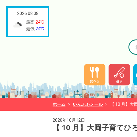
2026.08.08
最高
24℃
最低
24℃
ホーム
>
いんふぉメール
>
【 10 月】
2020年10月12日
【 10 月】大岡子育て