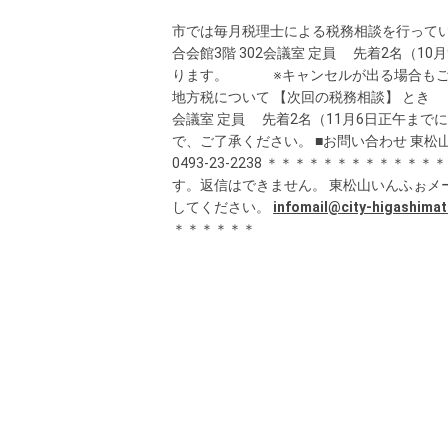
市では毎月税理士による税務相談を行っていま
合会館3階 302会議室 定員 先着2名（
ります。 ※キャンセルが出る場合もご
地方税について 【次回の税務相談】 とき 11
会議室 定員 先着2名（11月6日正午まで
で、ご了承ください。 ■お問い合わせ 東松山市役所
0493-23-2238 ＊＊＊＊＊＊＊＊＊
す。返信はできません。 東松山いんふぉメ
してください。
infomail@city-higashima
＊＊＊＊＊＊