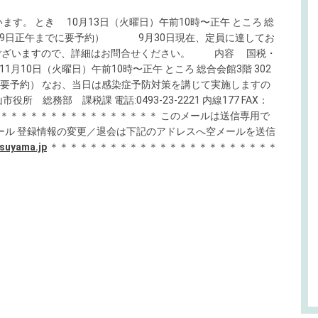
す。 とき 10月13日（火曜日）午前10時〜正午 ところ 総
10月9日正午までに要予約） 9月30日現在、定員に達してお
ざいますので、詳細はお問合せください。 内容 国税・
月10日（火曜日）午前10時〜正午 ところ 総合会館3階 302
に要予約） なお、当日は感染症予防対策を講じて実施しますの
 総務部 課税課 電話:0493-23-2221 内線177 FAX：
＊＊＊＊＊＊＊＊＊＊＊＊＊＊＊＊＊＊＊＊ このメールは送信専用で
ール 登録情報の変更／退会は下記のアドレスへ空メールを送信
tsuyama.jp
＊＊＊＊＊＊＊＊＊＊＊＊＊＊＊＊＊＊＊＊＊＊＊