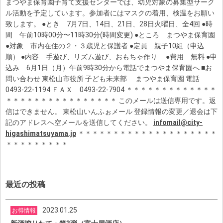
まつやま保育園子育て支援センターでは、幼児対象の募集型サーク
ル活動を予定しています。参加者にはマスクの着用、検温をお願い
致します。 ●とき 7月7日、14日、21日、28日火曜日、全4回 ●時
間 午前10時00分〜11時30分(時間変更) ●ところ まつやま保育園
●対象 市内在住の２・３歳児と保護者 ●定員 親子10組（申込
順） ●内容 手遊び、リズム遊び、おもちゃ作り ●費用 無料 ●申
込み 6月1日（月）午前9時30分から電話でまつやま保育園へ ■お
問い合わせ 東松山市役所 子ども未来部 まつやま保育園 電話
0493-22-1194 ＦＡＸ 0493-22-7904 ＊＊＊＊＊＊＊＊＊＊＊＊＊
＊＊＊＊＊＊＊＊＊＊＊＊＊＊＊＊ このメールは送信専用です。返
信はできません。 東松山いんふぉメール 登録情報の変更／退会は下
記のアドレスへ空メールを送信してください。
infomail@city-
higashimatsuyama.jp
＊＊＊＊＊＊＊＊＊＊＊＊＊＊＊＊＊＊＊＊
＊＊＊＊＊＊＊＊＊
最近の投稿
2023.01.25
お得情報