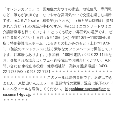
「オレンジカフェ」は、認知症の方やその家族、地域住民、専門職
など、誰もが参加でき、なごやかな雰囲気の中で交流を楽しむ場所
です。 ■ふるさとcafe「和楽笑(わらわら)」（毎月第2水曜日） 参加
された方どうしのお話が中心ですが、時にはミニコンサートやミニ
介護講座等も行っています！ とっても暖かい雰囲気の場所です。ぜ
ひご参加ください！ 日時：5月13日（水）午前10時〜11時30分 場
所：特別養護老人ホーム ふるさとの杜かみのもと（上野本1873-
1） (施設のエントランスに続く素敵なカフェスペースで開催してい
ます。駐車場もあります。) 参加費：100円 電話：0493-22-1155 な
お、参加される場合はカフェへ直接電話でお問合せください。 ■お
問い合わせ 東松山市役所 健康福祉部 高齢介護課 電話：0493-
22-7733 FAX：0493-22-7731 ＊＊＊＊＊＊＊＊＊＊＊＊＊＊＊＊＊
＊＊＊＊＊＊＊＊＊＊＊＊ このメールは送信専用です。返信はでき
ません。 東松山いんふぉメール 登録情報の変更／退会は以下のアド
レスへ空メールを送信してください。
higashimatsuyama@emp-
sa.smart-lgov.jp
＊＊＊＊＊＊＊＊＊＊＊＊＊＊＊＊＊＊＊＊＊＊
＊＊＊＊＊＊＊