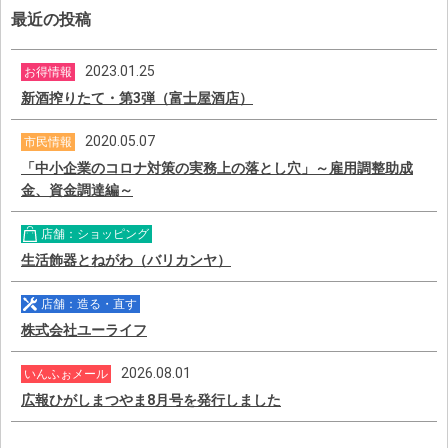
最近の投稿
2023.01.25
お得情報
新酒搾りたて・第3弾（富士屋酒店）
2020.05.07
市民情報
「中小企業のコロナ対策の実務上の落とし穴」～雇用調整助成
金、資金調達編～
店舗：ショッピング
生活飾器とねがわ（バリカンヤ）
店舗：造る・直す
株式会社ユーライフ
2026.08.01
いんふぉメール
広報ひがしまつやま8月号を発行しました