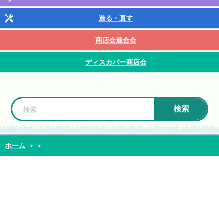
造る・直す
商店会連合会
ディスカバー商店会
検索
ホーム
>
>