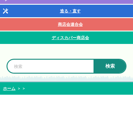
造る・直す
商店会連合会
ディスカバー商店会
検索
ホーム
>
>