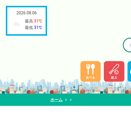
2026.08.06
最高
31℃
最低
31℃
ホーム
>
>