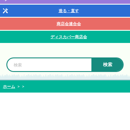
造る・直す
商店会連合会
ディスカバー商店会
検索
ホーム
>
>