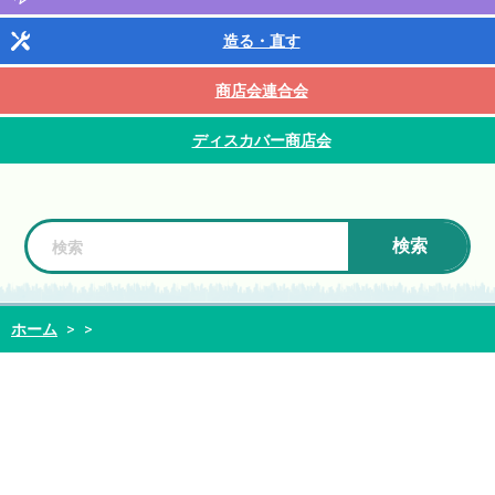
造る・直す
商店会連合会
ディスカバー商店会
検索
ホーム
>
>