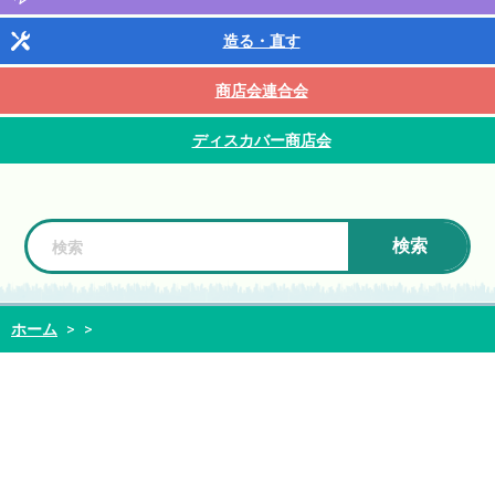
造る・直す
商店会連合会
ディスカバー商店会
検索
ホーム
>
>