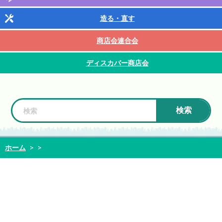
造る・直す
商店会連合会
ディスカバー商店会
検索
ホーム
>
>