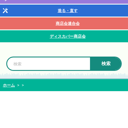
造る・直す
商店会連合会
ディスカバー商店会
検索
ホーム
>
>