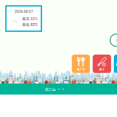
2026.08.07
最高
32℃
最低
32℃
ホーム
>
>