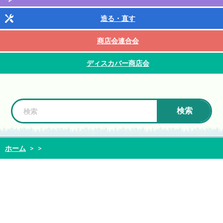
造る・直す
商店会連合会
ディスカバー商店会
検索
ホーム
>
>