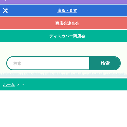
造る・直す
商店会連合会
ディスカバー商店会
検索
ホーム
>
>