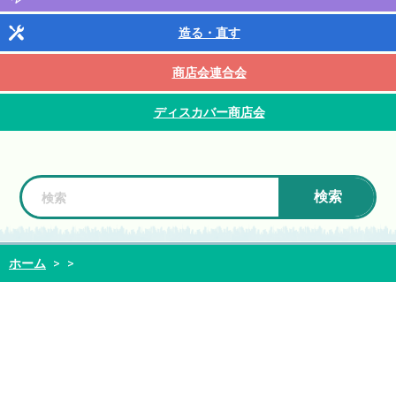
造る・直す
商店会連合会
ディスカバー商店会
検索
ホーム
>
>